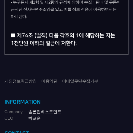
- 누구든지 제1항 및 제2항의 규정에 의하여 수집ㆍ판매 및 유통이
금지된 전자우편주소임을 알고 이를 정보 전송에 이용하여서는
아니된다.
■ 제74조 (벌칙) 다음 각호의 1에 해당하는 자는
1천만원 이하의 벌금에 처한다.
- 제8조제4항의 규정을 위반하여 표시ㆍ판매 또는 판매할
목적으로 진열한 자
- 제44조의7제1항제1호의 규정을 위반하여 음란한
부호ㆍ문언ㆍ음향ㆍ화상 또는 영상을 배포ㆍ판매ㆍ임대하거나
개인정보취급방침
이용약관
이메일무단수집거부
공연히 전시한 자
- 제44조의7제1항제3호의 규정을 위반하여 공포심이나 불안감을
유발하는 부호ㆍ문언ㆍ음향ㆍ화상 또는 영상을 반복적으로
INFORMATION
상대방에게 도달하게 한 자
Company
솔론인베스트먼트
- 제50조제6항의 규정을 위반하여 기술적 조치를 한 자
CEO
박교순
- 제50조의2의 규정을 위반하여 전자우편 주소를
수집ㆍ판매ㆍ유통 또는 정보전송에 이용한 자